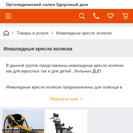
Ортопедический салон Здоровый дом
Товары и услуги
Инвалидные кресло коляски
Инвалидные кресло коляски
В данной группе представлены инвалидные кресло коляски
как для взрослых так и для детей , больных ДЦП.
Инвалидные кресло коляски предназначены для помощи в
самостоятельном передвижении внутри и вне помещений. В
ассортимент входят кресла-каталки, кресло коляски с
Показать всё
повышенной грузоподъемности, коляски с санитарным
оснащением, Коляски с электроприводом, кресло коляски
для детей с ДЦП, которые имеют различные
функциональности, снабжены съемными столиками,
съемным автокреслом, удобны и просты в использовании.