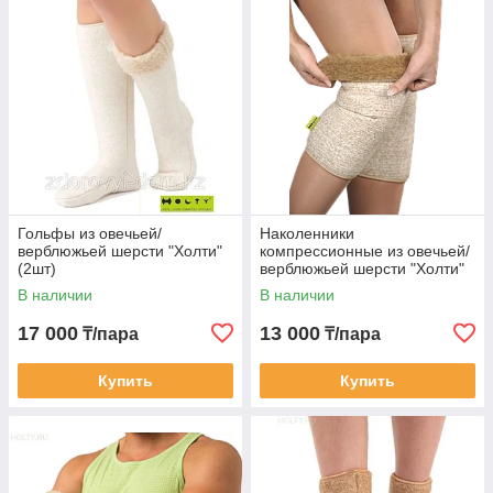
мужских, женских и детских носков, поясов, наколенников,
домашних тапочек, жилеток, одеял, пледов, подушек и
покрывал, курток и жакетов, продукции для кухни, бани и
авто.
Holty
разрабатывают новые модели, совершенствуют
продукцию, обращая внимание на каждую деталь.
Миссия компании заключается в предоставлении
покупателям высококачественной продукции из натуральной
шерсти и хлопка, стильной и современной, отвечающей
ожиданиям клиентов и удовлетворяющей их нужды и
потребности.
Гольфы из овечьей/
Наколенники
верблюжьей шерсти "Холти"
компрессионные из овечьей/
(2шт)
верблюжьей шерсти "Холти"
(2 шт.)
В наличии
В наличии
17 000
13 000
₸/пара
₸/пара
Купить
Купить