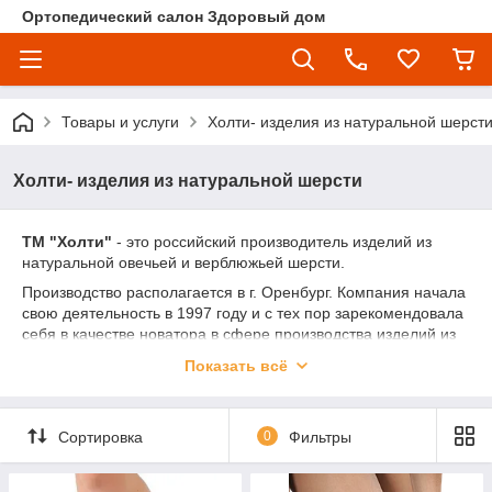
Ортопедический салон Здоровый дом
Товары и услуги
Холти- изделия из натуральной шерст
Холти- изделия из натуральной шерсти
ТМ "Холти"
- это российский производитель изделий из
натуральной овечьей и верблюжьей шерсти.
Производство располагается в г. Оренбург. Компания начала
свою деятельность в 1997 году и с тех пор зарекомендовала
себя в качестве новатора в сфере производства изделий из
шерсти. Производство обладает уникальной технологией
Показать всё
изготовления эластичных согревающих изделий из шерсти,
аналогов которой в России и в Казахстане нет!
Каждый день выпускаются тысячи единиц готовой продукции,
Сортировка
0
Фильтры
которая продаётся по всей России и странам ближнего
зарубежья! Ассортимент продукции постоянно расширяется,
линейка продукции представлена огромным разнообразием