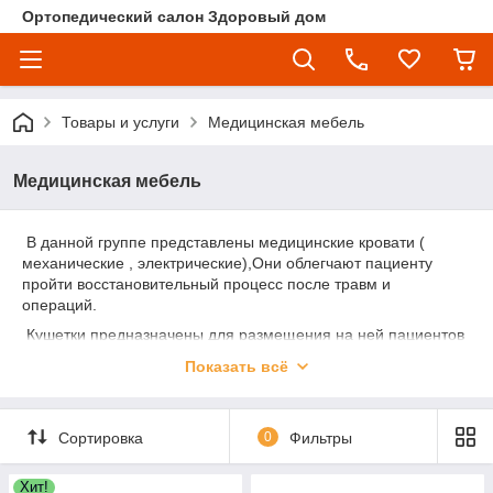
Ортопедический салон Здоровый дом
Товары и услуги
Медицинская мебель
Медицинская мебель
В данной группе представлены медицинские кровати (
механические , электрические),Они облегчают пациенту
пройти восстановительный процесс после травм и
операций.
Кушетки предназначены для размещения на ней пациентов
и проведения процедур
Показать всё
Банкетки предназначены для размещения пациентов в
сидячем положении для проведения процедур а также для
ожидания
Сортировка
0
Фильтры
Ширмы предназначены для использования в медицинских
кабинетах , процедурных, массажных
Хит!