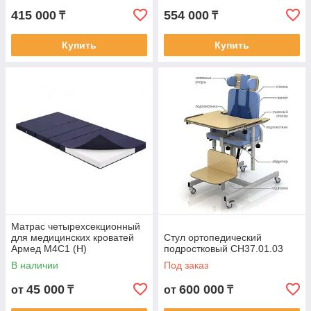
415 000
554 000
₸
₸
Купить
Купить
Матрас четырехсекционный
для медицинских кроватей
Стул ортопедический
Армед М4С1 (Н)
подростковый СН37.01.03
В наличии
Под заказ
45 000
600 000
от
₸
от
₸