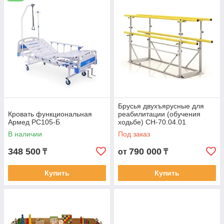
А также прикроватные столики и многое другое
Качественно выполненная медицинская мебель не просто
создает нужный интерьер в кабинете, но и облегчает работу
медицинского персонала. Предлагаемая нами медицинская
мебель отличается функциональностью, практичностью,
эргономичностью и красотой.
Производство Армед Россия.
Осуществляем доставку в регионы РК.
Брусья двухъярусные для
Кровать функциональная
реабилитации (обучения
Армед РС105-Б
ходьбе) СН-70.04.01
В наличии
Под заказ
348 500
790 000
₸
от
₸
Купить
Купить