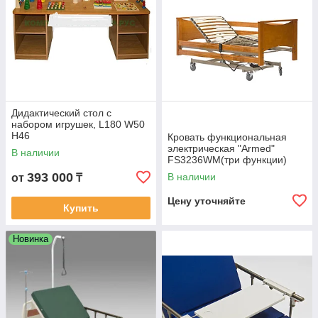
Дидактический стол c
набором игрушек, L180 W50
H46
Кровать функциональная
электрическая "Armed"
В наличии
FS3236WM(три функции)
393 000
В наличии
от
₸
Цену уточняйте
Купить
Новинка