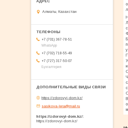
о
л
Алматы, Казахстан
Н
Л
с
Ф
Б
+7 (701) 367-78-51
п
WhatsApp
у
+7 (702) 718-55-49
П
У
+7 (727) 317-50-07
к
Бухгалтерия
С
Ч
с
с
С
https://zdorovyi-dom.kz/
В
о
sasikova-lera@mail.ru
м
https://zdorovyi-dom.kz/
https://zdorovyi-dom.kz/