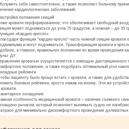
бслужить себя самостоятельно, а также позволяет больному прин
ечения кардиологических заболеваний.
астройка положения секций
оже кровати перфорированное, что обеспечивает свободный возду
екция может подниматься до угла 75 градусов, а ножная – до 35 г
ункция «Кардио-кресло»
лагодаря функции "кардио-кресло" часть ножной секции кровати 
одвижными и могут подниматься. Трансформация кровати в кресл
добное, а главное, правильное положение во время проведения к
ульт ДУ
правление кроватью осуществляется с помощью дистанционного п
омфортное положение, а также подобрать оптимальный угол накло
кладные рейлинги
тобы пациенту было проще встать с кровати, а также для удобст
ложить боковые рейлинги, просто нажав на кнопку. Эти же устрой
 кровати.
анитарное оснащение
ажная особенность медицинской кровати – наличие съемного сан
снащено рычагом, который позволяет вынимать судно не нагибаясь
атрасе для минимально дискомфортного проведения деликатных