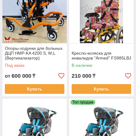
Опоры-ходунки для больных
ДЦП HMP-KA 4200 S, M,L
Кресло-коляска для
(Вертикализатор)
инвалидов "Armed" FS985LBJ
Под заказ
В наличии
600 000
210 000
от
₸
₸
Купить
Купить
Топ продаж