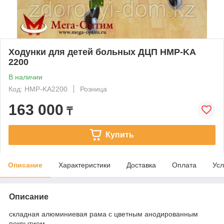
Ходунки для детей больных ДЦП HMP-KA
2200
В наличии
Код: HMP-KA2200
Розница
163 000
₸
Купить
Описание
Характеристики
Доставка
Оплата
Усл
Описание
складная алюминиевая рама с цветным анодированным
покрытием,