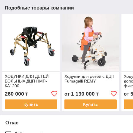
Подобные товары компании
ХОДУНКИ ДЛЯ ДЕТЕЙ
Ходунки для детей с ДЦП
Ходу
БОЛЬНЫХ ДЦП НМР-
Fumagalli REMY
доп
КА1200
фикс
тела
260 000
1 130 000
₸
от
₸
от
ДЦП
Купить
Купить
О нас