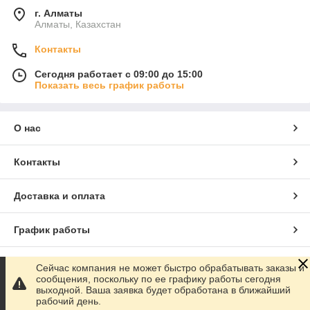
г. Алматы
Алматы, Казахстан
Контакты
Сегодня работает с 09:00 до 15:00
Показать весь график работы
О нас
Контакты
Доставка и оплата
График работы
Полная версия сайта
Сейчас компания не может быстро обрабатывать заказы и
сообщения, поскольку по ее графику работы сегодня
выходной. Ваша заявка будет обработана в ближайший
Сайт создан на маркетплейсе
Satu.kz
рабочий день.