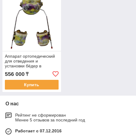
Аппарат ортопедический
для отведения и
установки бёдер в
заданном положении
556 000
₸
(S.W.A.S.H)
Купить
О нас
Рейтинг не сформирован
Менее 5 отзывов за последний год
Работает с 07.12.2016