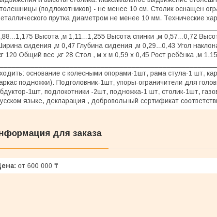
толешницы (подлокотников) - не менее 10 см. Столик оснащен ог
еталлического прутка диаметром не менее 10 мм. Технические ха
_________________________________________________________
,88...1,175 Высота ,м 1,11...1,255 Высота спинки ,м 0,57...0,72 Выс
ирина сидения ,м 0,47 Глубина сидения ,м 0,29...0,43 Угол накло
кг 120 Общий вес ,кг 28 Стол , м х м 0,59 х 0,45 Рост ребёнка ,м 1,15
_________________________________________________________
ходить: основание с колесными опорами-1шт, рама стула-1 шт, карк
аркас подножки). Подголовник-1шт, упоры-ограничители для голов
бдуктор-1шт, подлокотники -2шт, подножка-1 шт, столик-1шт, газо
усском языке, декларация , добровольный сертификат соответств
нформация для заказа
Цена:
от 600 000 ₸