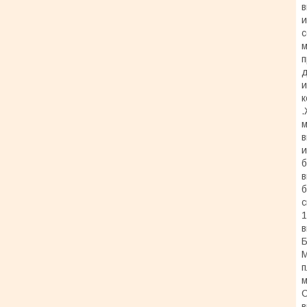
в
и
с
м
п
д
и
к
.
м
в
и
б
в
б
с
1
в
Б
М
п
м
С
в