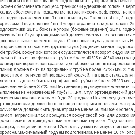
иксацией (с использованием подголовника с упорами-ограничител
олжен обеспечивать процесс тренировки удержания головы в вер
санку, обеспечивать подавление патологических рефлексов. Конс
з следующих элементов:  основание стула  колеса -4 шт; 2 за
ормозами  подголовник-1шт  упоры-ограничители для головы-2ш
одлокотники-2шт  боковые упоры (боковые сидения)-2шт  подно
ружина-1шт Стул ортопедический должен состоять из основания с
ополнительные элементы стула. Основание стула должно быть Н-
оторой крепится вся конструкция стула (сидение, спинка, подлоко
ей трубой, вокруг оси которой осуществляется поворот сидения с
олжно быть из профильных труб не более 40*25 и 40*40 мм (толщи
олимерной порошковой краской, для обеспечения антикоррозионн
пинки) должна быть из профильных труб не более 25*25 мм, 25*50 
 покрытием полимерной порошковой краской. На раме стула долж
лементов должен быть из профильной трубы не более 25*25 мм, д
ожножки не более 25*25 мм.Внутренние регулируемые элементы п
ыполнены из нержавеющей трубы .....мм. Стул ортопедический д
зменения наклона стула- от 0 до 20 градусов.Наклон осуществляе
ртопедический должен быть оснащен четырьмя колесами -матери
олу.Колеса должны быть диаметром не менее 50 мм.Все 4 колеса 
рямом напрвлении,так и вращаться вокруг своей оси для движени
олжны иметь индивидуальные стояночные тормоза. Подголовник 
анеры, толщиной не менее 12мм, с подушкой из искусственной ко
оролона.Максимальный подъем подголовника-не менее 16 см. Упо