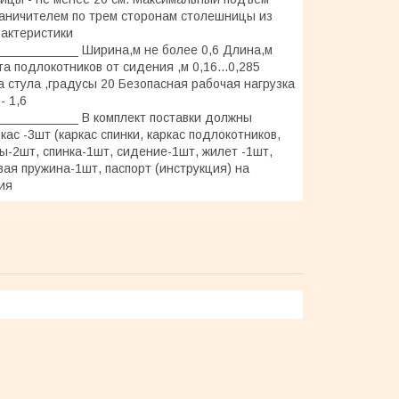
раничителем по трем сторонам столешницы из
рактеристики
__________ Ширина,м не более 0,6 Длина,м
ота подлокотников от сидения ,м 0,16...0,285
на стула ,градусы 20 Безопасная рабочая нагрузка
- 1,6
__________ В комплект поставки должны
ас -3шт (каркас спинки, каркас подлокотников,
ы-2шт, спинка-1шт, сидение-1шт, жилет -1шт,
вая пружина-1шт, паспорт (инструкция) на
ия