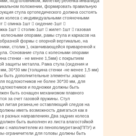
ями, подголовником, жилетки) ребенка-инвалида
тикальном положении, формировать правильную
трукция стула ортопедического должна состоять
дних колеса с индивидуальными стояночными
т  спинка-1шт  сидение-1шт 
жка-1шт  столик-1шт  жилет-1шт  газовая
 колесными опорами, рамы стула и каркасов на
образной формы с опорной вертикалью, на
тники, столик ), оканчивающейся приваренной к
тула. Основание стула с колесными опорами
на стенки - не менее 1,5мм) с покрытием
ой защиты металла. Рама стула (сидения и
мм, 30*30 мм (толщина стенки -не менее 1,5 мм)
ны быть дополнительные элементы ,каркас
ля подлокотников не более 30*30 мм, для
одлокотников и подножки должны быть
олжен быть оснащен механизмом плавного
тся за счет газовой пружины. Стул
ал литая резина,не оставляющий следов на
должны иметь возможность двигаться как в
я в разных направлениях.Два задних колеса
должен быть выполнен из листа влагостойкой
жи с наполнителем из пенополиуретана(ППУ) и
ры-ограничители для головы должны быть