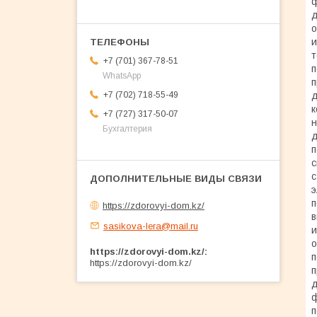
ф
д
о
и
т
+7 (701) 367-78-51
п
WhatsApp
п
д
+7 (702) 718-55-49
к
+7 (727) 317-50-07
н
Бухгалтерия
д
п
с
с
э
п
https://zdorovyi-dom.kz/
в
sasikova-lera@mail.ru
и
о
https://zdorovyi-dom.kz/
п
https://zdorovyi-dom.kz/
п
д
ф
п