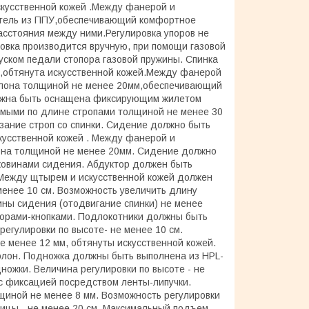
кусственной кожей .Между фанерой и
итель из ППУ,обеспечивающий комфортное
асстояния между ними.Регулировка упоров не
ровка производится вручную, при помощи газовой
уском педали стопора газовой пружины. Спинка
,обтянута искусственной кожей.Между фанерой
ролона толщиной не менее 20мм,обеспечивающий
олжна быть оснащена фиксирующим жилетом
емыми по длине стропами толщиной не менее 30
зание строп со спинки. Сидение должно быть
кусственной кожей . Между фанерой и
лона толщиной не менее 20мм. Сидение должно
ковинами сидения. Абдуктор должен быть
 Между щтырем и искусственной кожей должен
енее 10 см. Возможность увеличить длину
ны сидения (отодвигание спинки) не менее
торами-кнопками. Подлокотники должны быть
егулировки по высоте- не менее 10 см.
менее 12 мм, обтянуты искусственной кожей.
олон. Подножка должны быть выполнена из HPL-
ножки. Величина регулировки по высоте - не
с фиксацией посредством ленты-липучки.
щиной не менее 8 мм. Возможность регулировки
ицы - не менее 20 см. Максимальный подъем