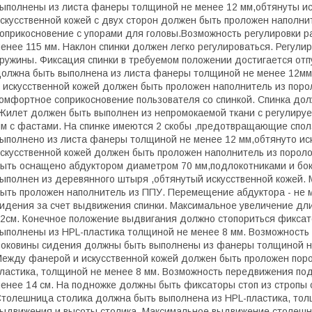
ыполнены из листа фанеры толщиной не менее 12 мм,обтянуты ис
скусственной кожей с двух сторон должен быть проложен наполн
оприкосновение с упорами для головы.Возможность регулировки р
енее 115 мм. Наклон спинки должен легко регулироваться. Регули
ружины. Фиксация спинки в требуемом положении достигается отп
олжна быть выполнена из листа фанеры толщиной не менее 12мм
 искусственной кожей должен быть проложен наполнитель из по
омфортное соприкосновение пользователя со спинкой. Спинка д
Жилет должен быть выполнен из непромокаемой ткани с регулиру
м с фастами. На спинке имеются 2 скобы ,предотвращающие спол
ыполнено из листа фанеры толщиной не менее 12 мм,обтянуто ис
скусственной кожей должен быть проложен наполнитель из поро
ыть оснащено абдуктором диаметром 70 мм,подлокотниками и бо
ыполнен из деревянного штыря ,обтянутый искусственной кожей.
ыть проложен наполнитель из ППУ. Перемещение абдуктора - не м
идения за счет выдвижения спинки. Максимальное увеличение дли
2см. Конечное положение выдвигания должно стопориться фикса
ыполнены из HPL-пластика толщиной не менее 8 мм. Возможность р
оковины сидения должны быть выполнены из фанеры толщиной не 
ежду фанерой и искусственной кожей должен быть проложен пор
ластика, толщиной не менее 8 мм. Возможность передвижения под
енее 14 см. На подножке должны быть фиксаторы стоп из стропы 
толешница столика должна быть выполнена из HPL-пластика, тол
ыдвижения и высоты столика. Максимальное выдвижение столешн