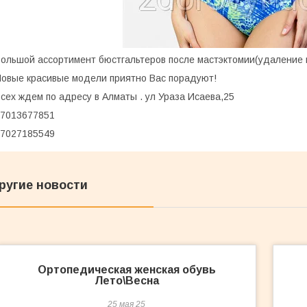
ольшой ассортимент бюстгальтеров после мастэктомии(удаление г
овые красивые модели приятно Вас порадуют!
сех ждем по адресу в Алматы . ул Ураза Исаева,25
7013677851
7027185549
ругие новости
Ортопедическая женская обувь
Лето\Весна
25 мая 25