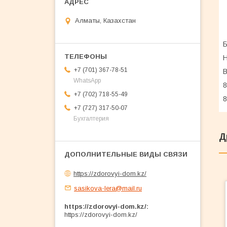
Алматы, Казахстан
Б
Н
+7 (701) 367-78-51
В
WhatsApp
8
+7 (702) 718-55-49
8
+7 (727) 317-50-07
Бухгалтерия
Д
https://zdorovyi-dom.kz/
sasikova-lera@mail.ru
https://zdorovyi-dom.kz/
https://zdorovyi-dom.kz/