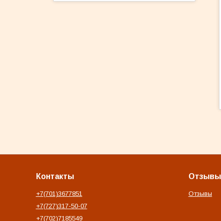
Контакты
Отзывы
+7(701)3677851
Отзывы
+7(727)317-50-07
+7(702)7185549