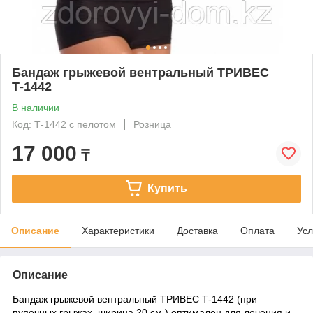
Бандаж грыжевой вентральный ТРИВЕС
Т-1442
В наличии
Код: Т-1442 с пелотом
Розница
17 000
₸
Купить
Описание
Характеристики
Доставка
Оплата
Усл
Описание
Бандаж грыжевой вентральный ТРИВЕС Т-1442 (при
пупочных грыжах, ширина 20 см )
оптимален для лечения и