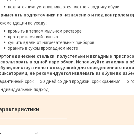
подпяточники устанавливаются плотно к заднику обуви
Применять подпяточники по назначению и под контролем в
Рекомендации по уходу:
промыть в теплом мыльном растворе
протереть мягкой тканью
сушить вдали от нагревательных приборов
хранить в сухом прохладном месте
Ортопедические стельки, полустельки и вкладные приспос
использовать в одной паре обуви. Используйте изделия в о
обуви, конструктивно подходящей для определенного вида
фиксаторами, не рекомендуется извлекать из обуви во избе
арантийный срок — 30 дней со дня продажи, срок хранения — 2 г
Индивидуальный подход
арактеристики