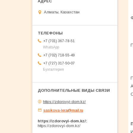
Алматы, Казахстан
+7 (701) 367-78-51
WhatsApp
+7 (702) 718-55-49
+7 (727) 317-50-07
Бухгалтерия
П
А
О
https://zdorovyi-dom.kz/
sasikova-lera@mail.ru
https://zdorovyi-dom.kz/
https://zdorovyi-dom.kz/
И