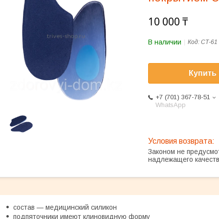
10 000 ₸
В наличии
Код:
СТ-61
Купить
+7 (701) 367-78-51
WhatsApp
Законом не предусмо
надлежащего качест
состав — медицинский силикон
подпяточники имеют клиновидную форму