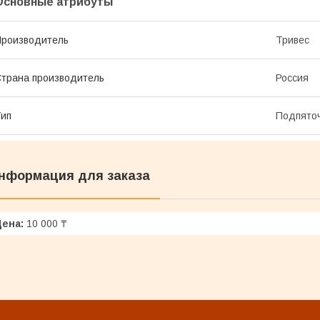
Основные атрибуты
роизводитель
Тривес
трана производитель
Россия
ип
Подпято
нформация для заказа
Цена:
10 000 ₸