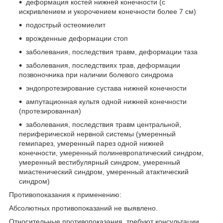
деформация костей нижней конечности (с
искривлением и укорочением конечности более 7 см)
подострый остеомиелит
врожденные деформации стоп
заболевания, последствия травм, деформации таза
заболевания, последствиях трав, деформации
позвоночника при наличии болевого синдрома
эндопротезирование сустава нижней конечности
ампутационная культя одной нижней конечности
(протезированная)
заболевания, последствия травм центральной,
периферической нервной системы (умеренный
гемипарез, умеренный парез одной нижней
конечности, умеренный полиневропатический синдром,
умеренный вестибулярный синдром, умеренный
миастенический синдром, умеренный атактический
синдром)
Противопоказания к применению:
Абсолютных противопоказаний не выявлено.
Относительные противопоказания, требуют консультации