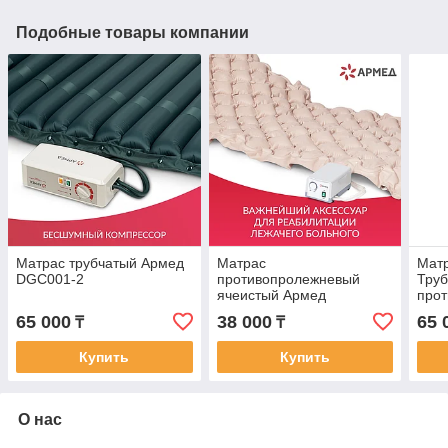
Подобные товары компании
Матрас трубчатый Армед
Матрас
Матр
DGC001-2
противопролежневый
Труб
ячеистый Армед
прот
ком
65 000
38 000
65 
₸
₸
Купить
Купить
О нас