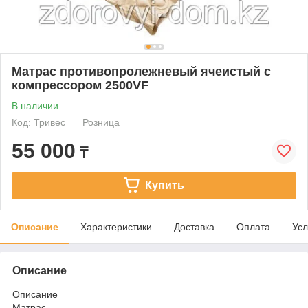
Матрас противопролежневый ячеистый с
компрессором 2500VF
В наличии
Код: Тривес
Розница
55 000
₸
Купить
Описание
Характеристики
Доставка
Оплата
Усл
Описание
Описание
Матрас