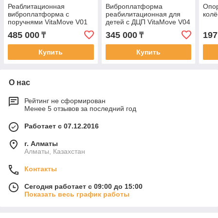
Реаблитационная
Виброплатформа
Опор
виброплатформа с
реабилитационная для
колё
поручнями VitaMove V01
детей с ДЦП VitaMove V04
485 000
345 000
197
₸
₸
Купить
Купить
О нас
Рейтинг не сформирован
Менее 5 отзывов за последний год
Работает с 07.12.2016
г. Алматы
Алматы, Казахстан
Контакты
Сегодня работает с 09:00 до 15:00
Показать весь график работы