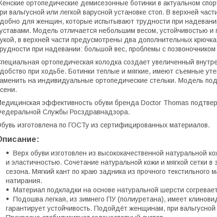
енские ортопедические демисезонные ботинки в актуальном спо
ри вальгусной или легкой варусной установке стоп. В верхней ча
добно для женщин, которые испытывают трудности при надевании
уставами. Модель отличается небольшим весом, устойчивостью и
укой, в верхней части предусмотрены два дополнительных крючк
рудности при надевании: большой вес, проблемы с позвоночником 
пециальная ортопедическая колодка создает увеличенный внутре
добство при ходьбе. Ботинки теплые и мягкие, имеют съемные ут
аменить на индивидуальные ортопедические стельки. Модель под
сени.
едицинская эффективность обуви бренда Doctor Thomas подтве
едеральной Службы Росздравнадзора.
бувь изготовлена по ГОСТу из сертифицированных материалов.
Описание:
Верх обуви изготовлен из высококачественной натуральной к
и эластичностью. Сочетание натуральной кожи и мягкой сетки в 
сезона. Мягкий кант по краю задника из прочного текстильног
натирания.
Материал подкладки на основе натуральной шерсти согревает
Подошва легкая, из зимнего ПУ (полиуретана), имеет клинов
гарантирует устойчивость. Подойдёт женщинам, при вальгусной 