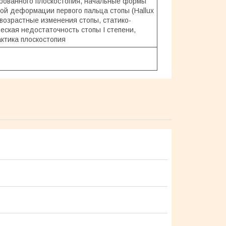
рованного плоскостопия, начальные формы
ной деформации первого пальца стопы (Hallux
 возрастные изменения стопы, статико-
еская недостаточность стопы I степени,
ктика плоскостопия