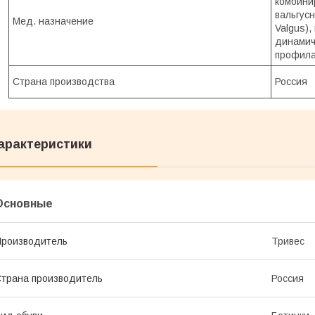
комбини
вальгус
Мед. назначение
Valgus),
динамич
профила
Страна производства
Россия
арактеристики
Основные
роизводитель
Тривес
трана производитель
Россия