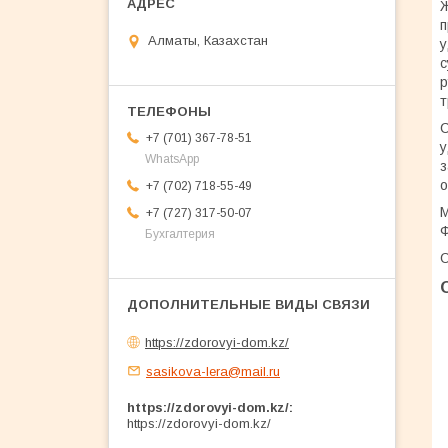
Ж
п
Алматы, Казахстан
у
с
р
т
С
+7 (701) 367-78-51
у
WhatsApp
з
о
+7 (702) 718-55-49
М
+7 (727) 317-50-07
Ф
Бухгалтерия
О
https://zdorovyi-dom.kz/
sasikova-lera@mail.ru
https://zdorovyi-dom.kz/
https://zdorovyi-dom.kz/