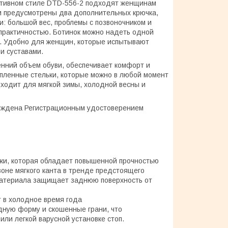
ртивном стиле DTD-556-2 подходят женщинам
сти предусмотрены два дополнительных крючка,
: большой вес, проблемы с позвоночником и
 практичностью. Ботинок можно надеть одной
а. Удобно для женщин, которые испытывают
и суставами.
нний объем обуви, обеспечивает комфорт и
епленные стельки, которые можно в любой момент
ходит для мягкой зимы, холодной весны и
рждена Регистрационным удостоверением
ожи, которая обладает повышенной прочностью
зоне мягкого канта в тренде предстоящего
о материала защищает заднюю поверхность от
 в холодное время года
идную форму и скошенные грани, что
или легкой варусной установке стоп.