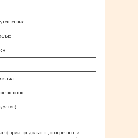
 утепленные
ослых
зон
текстиль
ое полотно
иуретан)
ые формы продольного, поперечного и