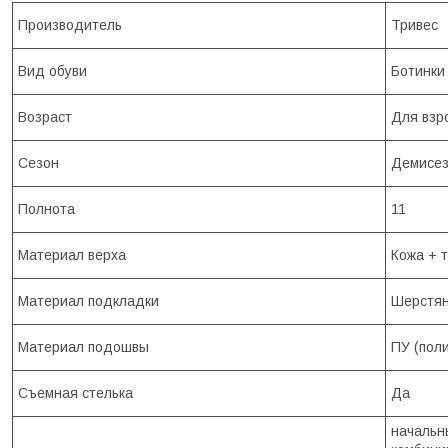
Производитель
Тривес
Вид обуви
Ботинки
Возраст
Для взр
Сезон
Демисе
Полнота
11
Материал верха
Кожа + 
Материал подкладки
Шерстян
Материал подошвы
ПУ (пол
Съемная стелька
Да
начальн