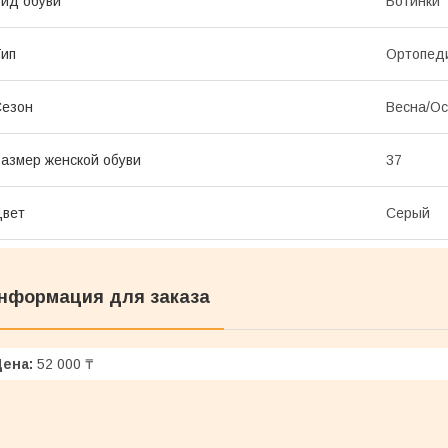
ид обуви
Ботинки
ип
Ортопеди
Сезон
Весна/Ос
азмер женской обуви
37
Цвет
Серый
нформация для заказа
Цена:
52 000 ₸