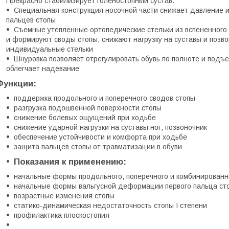
Прекрасно стабилизирует голеностопный сустав.
Специальная конструкция носочной части снижает давление
пальцев стопы
Съемные утепленные ортопедические стельки из вспененног
и формируют своды стопы, снижают нагрузку на суставы и позво
индивидуальные стельки
Шнуровка позволяет отрегулировать обувь по полноте и подъе
облегчает надевание
Функции:
поддержка продольного и поперечного сводов стопы
разгрузка подошвенной поверхности стопы
снижение болевых ощущений при ходьбе
снижение ударной нагрузки на суставы ног, позвоночник
обеспечение устойчивости и комфорта при ходьбе
защита пальцев стопы от травматизации в обуви
Показания к применению:
начальные формы продольного, поперечного и комбинированн
начальные формы вальгусной деформации первого пальца стоп
возрастные изменения стопы
статико-динамическая недостаточность стопы I степени
профилактика плоскостопия