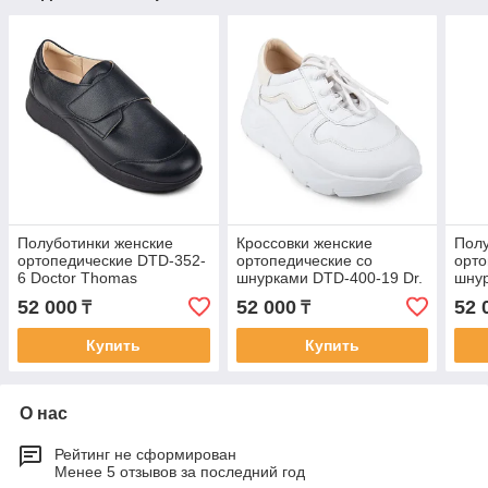
Полуботинки женские
Кроссовки женские
Полу
ортопедические DTD-352-
ортопедические со
орто
6 Doctor Thomas
шнурками DTD-400-19 Dr.
шну
Thomas
DOC
52 000
52 000
52 
₸
₸
Купить
Купить
О нас
Рейтинг не сформирован
Менее 5 отзывов за последний год