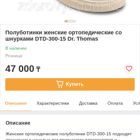
Полуботинки женские ортопедические со
шнурками DTD-300-15 Dr. Thomas
В наличии
Розница
47 000
₸
Купить
Описание
Характеристики
Доставка
Оплата
Усл
Описание
Женские ортопедические полуботинки DTD-300-15 подходят
женщинам с начальными признаками плоскостопия и