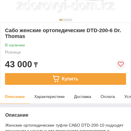
Сабо женские ортопедические DTD-200-6 Dr.
Thomas
В наличии
Розница
43 000
₸
Купить
Описание
Характеристики
Доставка
Оплата
Усл
Описание
Женские ортопедические туфли САБО DTD-200-10 подходят
женщинам с начальными признаками плоскостопия и