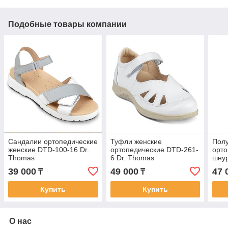
Подобные товары компании
Сандалии ортопедические
Туфли женские
Полу
женские DTD-100-16 Dr.
ортопедические DTD-261-
орто
Thomas
6 Dr. Thomas
шнур
Tho
39 000
49 000
47 
₸
₸
Купить
Купить
О нас