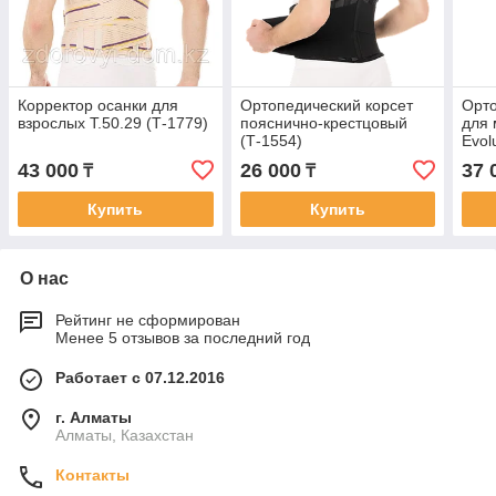
Корректор осанки для
Ортопедический корсет
Орто
взрослых Т.50.29 (Т-1779)
пояснично-крестцовый
для 
(Т-1554)
Evol
43 000
26 000
37 
₸
₸
Купить
Купить
О нас
Рейтинг не сформирован
Менее 5 отзывов за последний год
Работает с 07.12.2016
г. Алматы
Алматы, Казахстан
Контакты