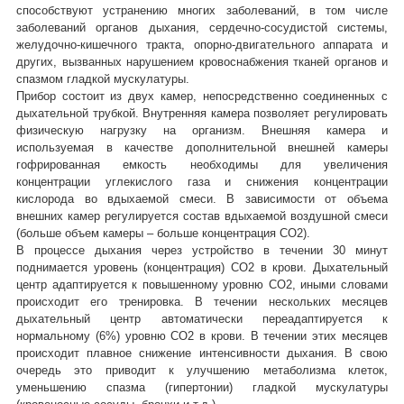
способствуют устранению многих заболеваний, в том числе
заболеваний органов дыхания, сердечно-сосудистой системы,
желудочно-кишечного тракта, опорно-двигательного аппарата и
других, вызванных нарушением кровоснабжения тканей органов и
спазмом гладкой мускулатуры.
Прибор состоит из двух камер, непосредственно соединенных с
дыхательной трубкой. Внутренняя камера позволяет регулировать
физическую нагрузку на организм. Внешняя камера и
используемая в качестве дополнительной внешней камеры
гофрированная емкость необходимы для увеличения
концентрации углекислого газа и снижения концентрации
кислорода во вдыхаемой смеси. В зависимости от объема
внешних камер регулируется состав вдыхаемой воздушной смеси
(больше объем камеры – больше концентрация СО2).
В процессе дыхания через устройство в течении 30 минут
поднимается уровень (концентрация) СО2 в крови. Дыхательный
центр адаптируется к повышенному уровню СО2, иными словами
происходит его тренировка. В течении нескольких месяцев
дыхательный центр автоматически переадаптируется к
нормальному (6%) уровню СО2 в крови. В течении этих месяцев
происходит плавное снижение интенсивности дыхания. В свою
очередь это приводит к улучшению метаболизма клеток,
уменьшению спазма (гипертонии) гладкой мускулатуры