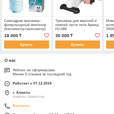
Самоздрав тренажер-
Тренажер для верхней и
Инва
физкультурный имитатор
нижней части тела Армед
коля
(Капникатор+капнометр)
HJ-086
200
18 000
30 000
1 8
₸
₸
Купить
Купить
О нас
Рейтинг не сформирован
Менее 5 отзывов за последний год
Работает с 07.12.2016
г. Алматы
Алматы, Казахстан
Контакты