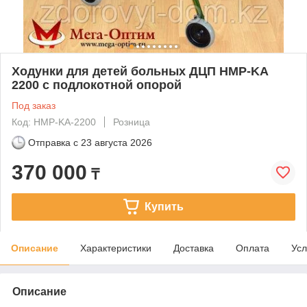
Ходунки для детей больных ДЦП HMP-KA
2200 с подлокотной опорой
Под заказ
Код: HMP-KA-2200
Розница
Отправка с
23 августа 2026
370 000
₸
Купить
Описание
Характеристики
Доставка
Оплата
Усл
Описание