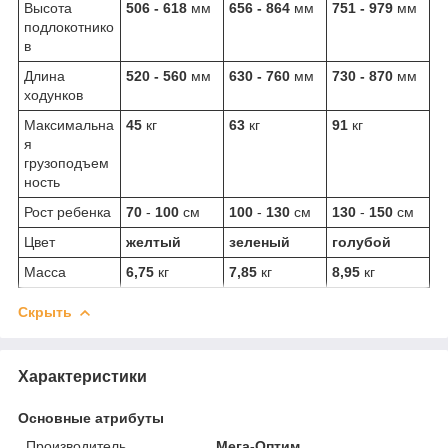
Высота
506 - 618
мм
656 - 864
мм
751 - 979
мм
подлокотнико
в
Длина
520 - 560
мм
630 - 760
мм
730 - 870
мм
ходунков
Максимальна
45
кг
63
кг
91
кг
я
грузоподъем
ность
Рост ребенка
70
-
100
см
100
-
130
см
130
-
150
см
Цвет
желтый
зеленый
голубой
Масса
6,75
кг
7,85
кг
8,95
кг
Скрыть
Характеристики
Основные атрибуты
Производитель
Мега-Оптим