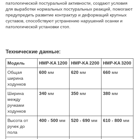
патологической постуральной активности, создают условия
для выработки нормальных постуральных реакций, помогают
предупредить развитие контрактур и деформаций крупных
суставов, способствуют устранению нарушений осанки и
патологической установки стоп.
Технические данные:
Модель
HMP-KA 1200
HMP-KA 2200
HMP-KA 3200
Общая
600
мм
620
мм
660
мм
ширина
ходунков
Ширина
340
мм
350
мм
380
мм
между
ручками
ходунков
Высота от
400 - 500
мм
520 - 690
мм
610 - 800
мм
ручек до
пола