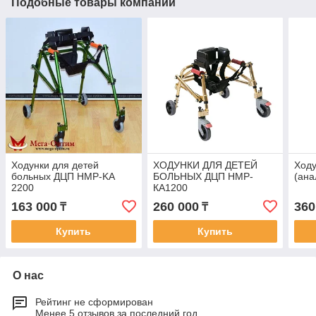
Подобные товары компании
Ходунки для детей
ХОДУНКИ ДЛЯ ДЕТЕЙ
Ходу
больных ДЦП HMP-KA
БОЛЬНЫХ ДЦП НМР-
(ана
2200
КА1200
163 000
260 000
360
₸
₸
Купить
Купить
О нас
Рейтинг не сформирован
Менее 5 отзывов за последний год