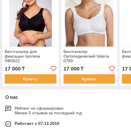
Бюстгальтер для
Бюстгальтер
Бюст
фиксации протеза
Ортопедический Valeria
фикс
ЛФ0922
0789
17 000
17 000
17 
₸
₸
Купить
Купить
О нас
Рейтинг не сформирован
Менее 5 отзывов за последний год
Работает с 07.12.2016