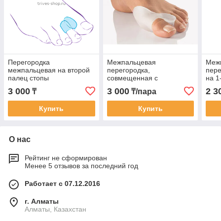
Перегородка
Межпальцевая
Меж
межпальцевая на второй
перегородка,
пере
палец стопы
совмещенная с
на 1
увеличенного размера
протектором сустава
СТ-5
3 000
3 000
2 3
₸
₸/пара
СТ-54.3
Купить
Купить
О нас
Рейтинг не сформирован
Менее 5 отзывов за последний год
Работает с 07.12.2016
г. Алматы
Алматы, Казахстан