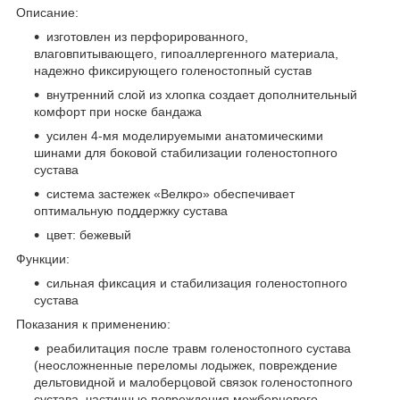
Описание:
изготовлен из перфорированного,
влаговпитывающего, гипоаллергенного материала,
надежно фиксирующего голеностопный сустав
внутренний слой из хлопка создает дополнительный
комфорт при носке бандажа
усилен 4-мя моделируемыми анатомическими
шинами для боковой стабилизации голеностопного
сустава
система застежек «Велкро» обеспечивает
оптимальную поддержку сустава
цвет: бежевый
Функции:
сильная фиксация и стабилизация голеностопного
сустава
Показания к применению:
реабилитация после травм голеностопного сустава
(неосложненные переломы лодыжек, повреждение
дельтовидной и малоберцовой связок голеностопного
сустава, частичные повреждения межберцового