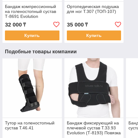
Бандаж компрессионный
Ортопедическая подушка
на голеностопный сустав
для ног Т.307 (ТОП-107)
Т-8691 Evolution
32 000
35 000
₸
₸
Купить
Купить
Подобные товары компании
Тутор на голеностопный
Бандаж фиксирующий на
Банд
сустав Т.46.41
плечевой сустав Т.33.93
суст
Evolution (Т-8193) Повязка
Дезо