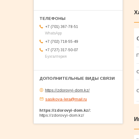
Х
+7 (701) 367-78-51
WhatsApp
+7 (702) 718-55-49
+7 (727) 317-50-07
П
Бухгалтерия
С
https://zdorovyi-dom.kz/
О
sasikova-lera@mail.ru
https://zdorovyi-dom.kz/
https://zdorovyi-dom.kz/
И