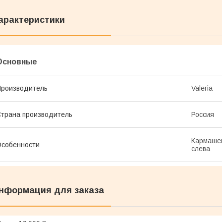
арактеристики
Основные
роизводитель
Valeria
трана производитель
Россия
Кармашек
собенности
слева
нформация для заказа