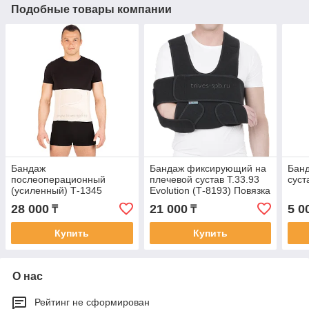
Подобные товары компании
Бандаж
Бандаж фиксирующий на
Банд
послеоперационный
плечевой сустав Т.33.93
суст
(усиленный) Т-1345
Evolution (Т-8193) Повязка
Дезо
28 000
21 000
5 0
₸
₸
Купить
Купить
О нас
Рейтинг не сформирован