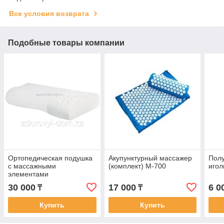
Все условия возврата
Подобные товары компании
Ортопедическая подушка
Акупунктурный массажер
Пол
с массажными
(комплект) М-700
игол
элементами
30 000
17 000
6 0
₸
₸
Купить
Купить