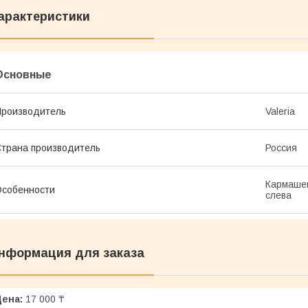
арактеристики
Основные
роизводитель
Valeria
трана производитель
Россия
Кармашек
собенности
слева
нформация для заказа
Цена:
17 000 ₸