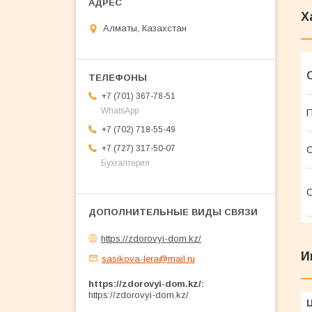
Х
Алматы, Казахстан
+7 (701) 367-78-51
WhatsApp
П
+7 (702) 718-55-49
+7 (727) 317-50-07
С
Бухгалтерия
О
https://zdorovyi-dom.kz/
И
sasikova-lera@mail.ru
https://zdorovyi-dom.kz/
https://zdorovyi-dom.kz/