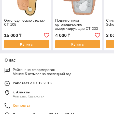
Ортопедические стельки
Подпяточники
Сили
СТ-105
ортопедические
Scho
амортизирующие СТ-233
15 000
4 000
3 0
₸
₸
Купить
Купить
О нас
Рейтинг не сформирован
Менее 5 отзывов за последний год
Работает с 07.12.2016
г. Алматы
Алматы, Казахстан
Контакты