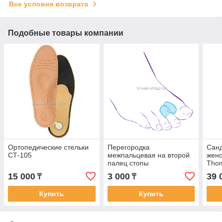
Все условия возврата
Подобные товары компании
Ортопедические стельки
Перегородка
Санд
СТ-105
межпальцевая на второй
женс
палец стопы
Tho
увеличенного размера
15 000
3 000
39 
₸
₸
СТ-54.3
Купить
Купить